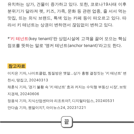
유치하는 상가, 건물이 증가하고 있다. 또한, 코로나19사태 이후
분위기가 달라져 펫, 키즈, 가족, 문화 등 관련 업종, 줄 서서 먹는
맛집, 뜨는 외식 브랜드, 특색 있는 카페 등이 떠오르고 있다. 따
라서 키 테넌트는 상권이 변하면서 끊임없이 변하고 있다.
*‘
키 테넌트
(key tenant)'란 상업시설에 고객을 끌어 모으는 핵심
점포를 뜻하는 말로 '앵커 테넌트(anchor tenant)'라고도 한다.
참고자료
이지은 기자, 나이트클럽, 찜질방은 옛말…상가 흥행 결정짓는 '키 테넌트' 변
천사, 땅집고, 20240313
채훈식 기자, ‘경기 불황 속 ’키 테넌트‘ 효과 커지는 수익형 부동산 시장’, 브릿
지경제, 20240606
정용석 기자, 지식산업센터야 리조트야?, 디지털타임스, 20240531
안다솜 기자, 뭔말이지?, 아이뉴스24, 20231221