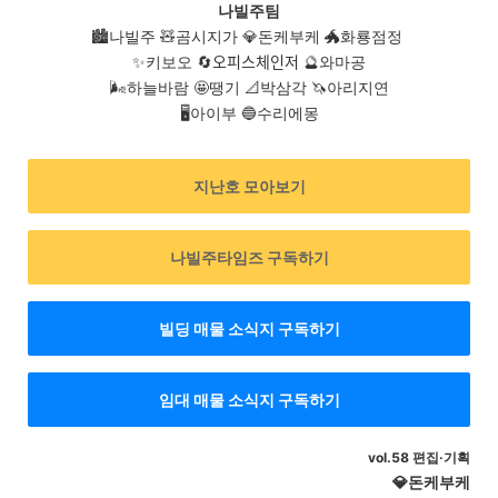
나빌주팀
🏙️
나빌주
🧸
곰
시지가
💎돈케부케
🐲화룡점정
🔄️오피스체인저
✨키보오
🔮와마공
🌬️하늘바람 🤩땡기 📐박삼각 🦄아리지연
🖥️아이부 🔵수리에몽
지난호 모아보기
나빌주타임즈 구독하기
빌딩 매물 소식지 구독하기
임대 매물 소식지 구독하기
vol.58 편집·기획
💎돈케부케