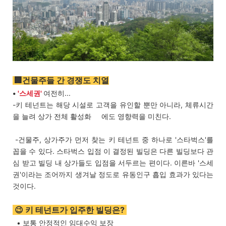
🏢건물주들 간 경쟁도 치열
•
'스세권'
여전히...
-키 테넌트는 해당 시설로 고객을 유인할 뿐만 아니라, 체류시간
을 늘려 상가 전체 활성화 에도 영향력을 미친다.
-건물주, 상가주가 먼저 찾는 키 테넌트 중 하나로 '스타벅스'를
꼽을 수 있다. 스타벅스 입점 이 결정된 빌딩은 다른 빌딩보다 관
심 받고 빌딩 내 상가들도 입점을 서두르는 편이다. 이른바 '스세
권'이라는 조어까지 생겨날 정도로 유동인구 흡입 효과가 있다는
것이다.
😉 키 테넌트가 입주한 빌딩은?
• 보통 안정적인 임대수익 보장